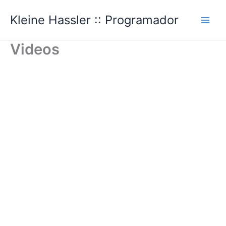
Ir
Kleine Hassler :: Programador
al
Main
contenido
Videos
Men